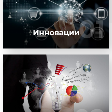
техники, в запуске инновационных
устройств, которые оптимизируют
производительность целых систем и
01
01
отдельных мащин
Инновации
Надежность, легкость встраивания в
автоматизированные линии,
экономичностью в применении и
конкурентные цены обусловили высокий
спрос продукции Yaskawa на