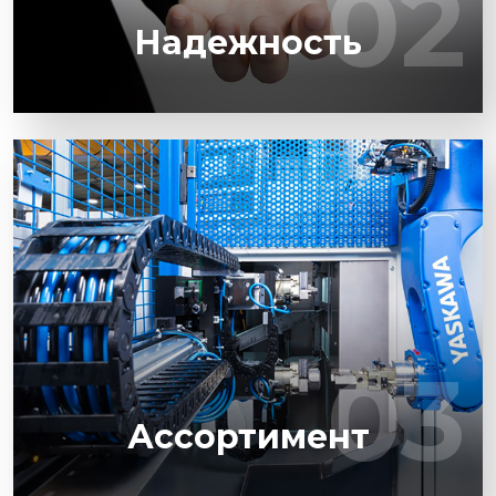
02
02
международном рынке
Надежность
В каталоге Yaskawa представлен широкий
ассортимент сервоприводов, частотных
преобразователей, роботов и др.
03
03
Ассортимент