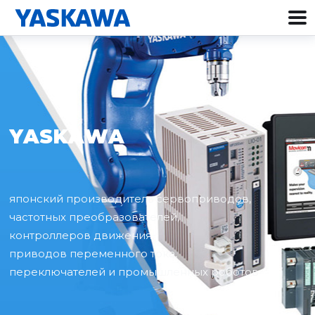
Y
A
S
K
A
W
A
японский производитель сервоприводов,
частотных преобразователей,
контроллеров движения,
приводов переменного тока,
переключателей и промышленных роботов